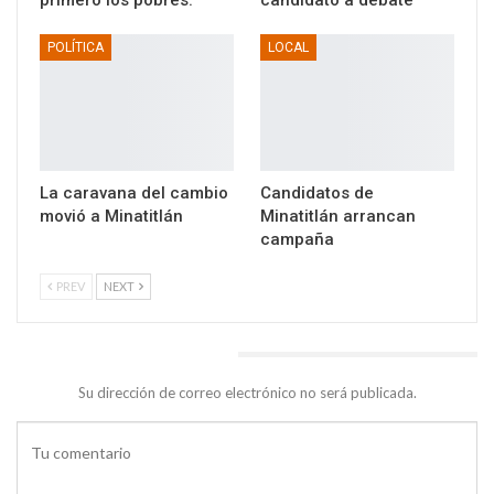
primero los pobres.”
candidato a debate
POLÍTICA
LOCAL
La caravana del cambio
Candidatos de
movió a Minatitlán
Minatitlán arrancan
campaña
PREV
NEXT
DEJA UNA RESPUESTA
Su dirección de correo electrónico no será publicada.