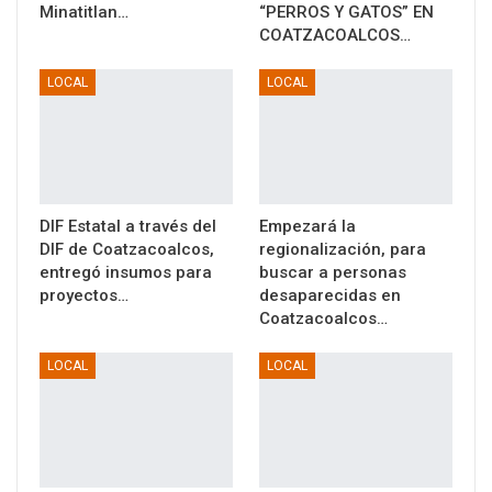
Minatitlan…
“PERROS Y GATOS” EN
COATZACOALCOS…
LOCAL
LOCAL
DIF Estatal a través del
Empezará la
DIF de Coatzacoalcos,
regionalización, para
entregó insumos para
buscar a personas
proyectos…
desaparecidas en
Coatzacoalcos…
LOCAL
LOCAL