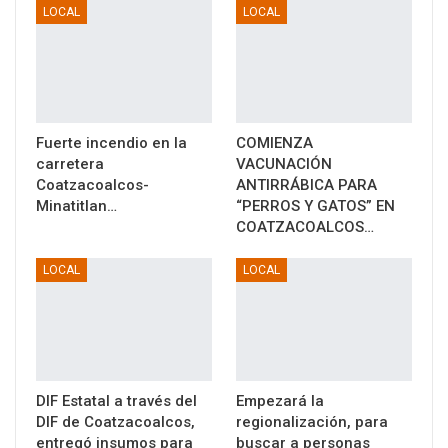
LOCAL
LOCAL
Fuerte incendio en la
COMIENZA
carretera
VACUNACIÓN
Coatzacoalcos-
ANTIRRÁBICA PARA
Minatitlan…
“PERROS Y GATOS” EN
COATZACOALCOS…
LOCAL
LOCAL
DIF Estatal a través del
Empezará la
DIF de Coatzacoalcos,
regionalización, para
entregó insumos para
buscar a personas