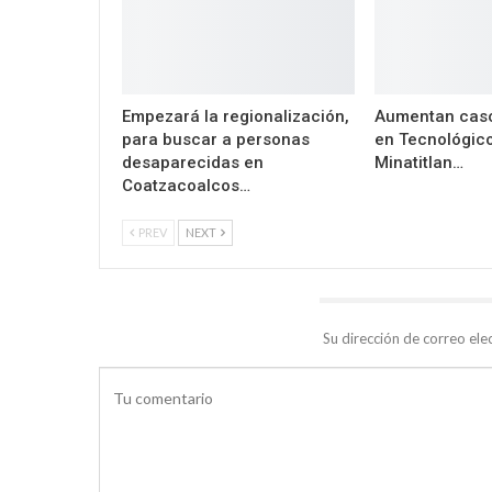
Empezará la regionalización,
Aumentan caso
para buscar a personas
en Tecnológic
desaparecidas en
Minatitlan…
Coatzacoalcos…
PREV
NEXT
DEJA UNA RESPUESTA
Su dirección de correo ele