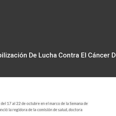
lización De Lucha Contra El Cáncer
n del 17 al 22 de octubre en el marco de la Semana de
nció la regidora de la comisión de salud, doctora