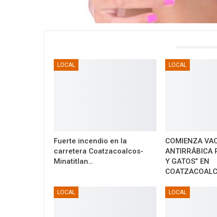
TAMBIÉN PODRÍA GUSTARTE
LOCAL
LOCAL
Fuerte incendio en la
COMIENZA VA
carretera Coatzacoalcos-
ANTIRRÁBICA 
Minatitlan…
Y GATOS” EN
COATZACOAL
LOCAL
LOCAL