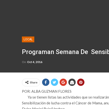
LOCAL
Programan Semana De Sensibi
On
Oct 4, 2016
Share
​POR: ALBA GUZMAN FLORES
Ya se tienen listas las actividades que se realizará
Sensibilización de lucha contra el Cáncer de Mama, anu
Dulce Mariel Ruiz Sánchez.