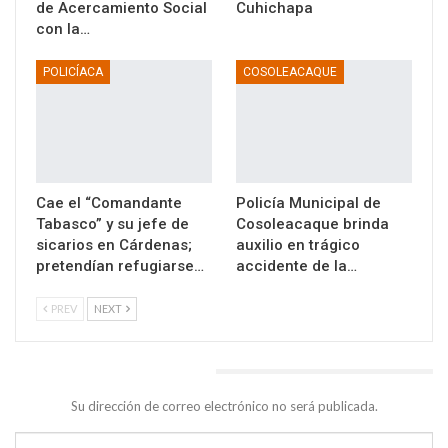
de Acercamiento Social
Cuhichapa
con la…
POLICÍACA
COSOLEACAQUE
Cae el “Comandante
Policía Municipal de
Tabasco” y su jefe de
Cosoleacaque brinda
sicarios en Cárdenas;
auxilio en trágico
pretendían refugiarse…
accidente de la…
PREV
NEXT
DEJA UNA RESPUESTA
Su dirección de correo electrónico no será publicada.