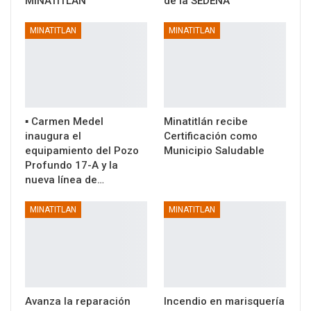
MINATITLÁN
de la SEDENA
MINATITLAN
MINATITLAN
▪️ Carmen Medel
Minatitlán recibe
inaugura el
Certificación como
equipamiento del Pozo
Municipio Saludable
Profundo 17-A y la
nueva línea de…
MINATITLAN
MINATITLAN
Avanza la reparación
Incendio en marisquería