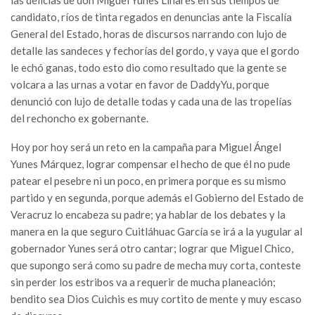
las delicias de don Miguel Yunes Linares en sus tiempos de
candidato, ríos de tinta regados en denuncias ante la Fiscalía
General del Estado, horas de discursos narrando con lujo de
detalle las sandeces y fechorías del gordo, y vaya que el gordo
le echó ganas, todo esto dio como resultado que la gente se
volcara a las urnas a votar en favor de DaddyYu, porque
denunció con lujo de detalle todas y cada una de las tropelías
del rechoncho ex gobernante.
Hoy por hoy será un reto en la campaña para Miguel Ángel
Yunes Márquez, lograr compensar el hecho de que él no pude
patear el pesebre ni un poco, en primera porque es su mismo
partido y en segunda, porque además el Gobierno del Estado de
Veracruz lo encabeza su padre; ya hablar de los debates y la
manera en la que seguro Cuitláhuac García se irá a la yugular al
gobernador Yunes será otro cantar; lograr que Miguel Chico,
que supongo será como su padre de mecha muy corta, conteste
sin perder los estribos va a requerir de mucha planeación;
bendito sea Dios Cuichis es muy cortito de mente y muy escaso