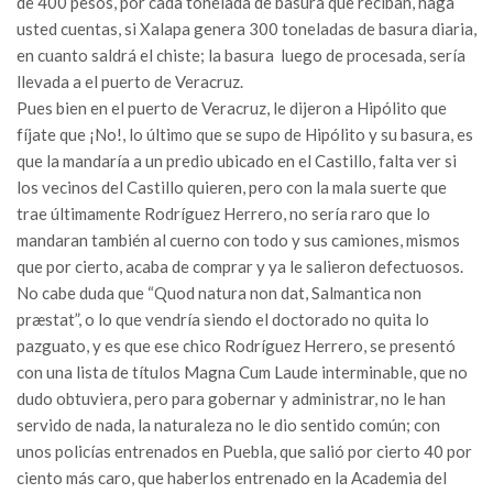
de 400 pesos, por cada tonelada de basura que reciban, haga
usted cuentas, si Xalapa genera 300 toneladas de basura diaria,
en cuanto saldrá el chiste; la basura luego de procesada, sería
llevada a el puerto de Veracruz.
Pues bien en el puerto de Veracruz, le dijeron a Hipólito que
fíjate que ¡No!, lo último que se supo de Hipólito y su basura, es
que la mandaría a un predio ubicado en el Castillo, falta ver si
los vecinos del Castillo quieren, pero con la mala suerte que
trae últimamente Rodríguez Herrero, no sería raro que lo
mandaran también al cuerno con todo y sus camiones, mismos
que por cierto, acaba de comprar y ya le salieron defectuosos.
No cabe duda que “Quod natura non dat, Salmantica non
præstat”, o lo que vendría siendo el doctorado no quita lo
pazguato, y es que ese chico Rodríguez Herrero, se presentó
con una lista de títulos Magna Cum Laude interminable, que no
dudo obtuviera, pero para gobernar y administrar, no le han
servido de nada, la naturaleza no le dio sentido común; con
unos policías entrenados en Puebla, que salió por cierto 40 por
ciento más caro, que haberlos entrenado en la Academia del