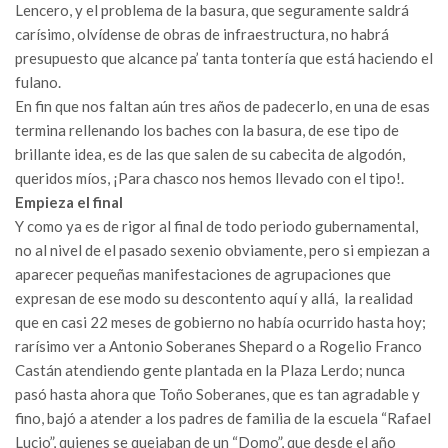
Lencero, y el problema de la basura, que seguramente saldrá
carísimo, olvídense de obras de infraestructura, no habrá
presupuesto que alcance pa’ tanta tontería que está haciendo el
fulano.
En fin que nos faltan aún tres años de padecerlo, en una de esas
termina rellenando los baches con la basura, de ese tipo de
brillante idea, es de las que salen de su cabecita de algodón,
queridos míos, ¡Para chasco nos hemos llevado con el tipo!.
Empieza el final
Y como ya es de rigor al final de todo periodo gubernamental,
no al nivel de el pasado sexenio obviamente, pero si empiezan a
aparecer pequeñas manifestaciones de agrupaciones que
expresan de ese modo su descontento aquí y allá, la realidad
que en casi 22 meses de gobierno no había ocurrido hasta hoy;
rarísimo ver a Antonio Soberanes Shepard o a Rogelio Franco
Castán atendiendo gente plantada en la Plaza Lerdo; nunca
pasó hasta ahora que Toño Soberanes, que es tan agradable y
fino, bajó a atender a los padres de familia de la escuela “Rafael
Lucio”, quienes se quejaban de un “Domo”, que desde el año