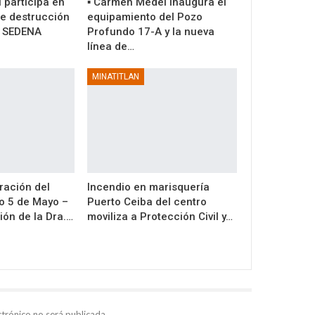
 participa en
▪️ Carmen Medel inaugura el
de destrucción
equipamiento del Pozo
a SEDENA
Profundo 17-A y la nueva
línea de…
MINATITLAN
ración del
Incendio en marisquería
o 5 de Mayo –
Puerto Ceiba del centro
ión de la Dra.…
moviliza a Protección Civil y…
ctrónico no será publicada.