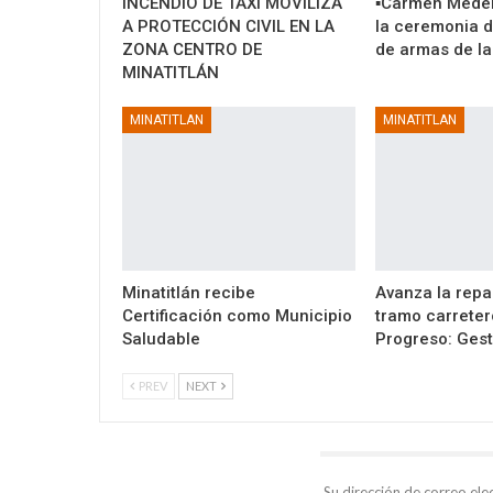
INCENDIO DE TAXI MOVILIZA
▪️Carmen Medel
A PROTECCIÓN CIVIL EN LA
la ceremonia 
ZONA CENTRO DE
de armas de l
MINATITLÁN
MINATITLAN
MINATITLAN
Minatitlán recibe
Avanza la repa
Certificación como Municipio
tramo carreter
Saludable
Progreso: Gest
PREV
NEXT
DEJA UNA RESPUESTA
Su dirección de correo ele