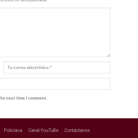
the next time I comment.
Policíaca
Canal YouTuBe
Contáctanos