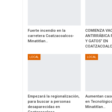
Fuerte incendio en la
COMIENZA VA
carretera Coatzacoalcos-
ANTIRRÁBICA 
Minatitlan…
Y GATOS” EN
COATZACOAL
LOCAL
LOCAL
Empezará la regionalización,
Aumentan caso
para buscar a personas
en Tecnológic
desaparecidas en
Minatitlan…