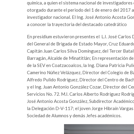
química, a quien el sistema nacional de investigadores 
otorgado durante el periodo del 1 de enero del 2017 al
investigador nacional. El Ing. José Antonio Acosta Go
a conocer la trayectoria del destacado catedrático
En presídium estuvieron presentes el L.I. José Carlos 
del General de Brigada de Estado Mayor, Cruz Eduardo
Capitán Juan Carlos Silva Domínguez, del Tercer Batal
Barragán, Alcalde de Minatitlán; En representación d
de la SEV en Coatzacoalcos, la Ing. Diana Patricia Pulid
Camerino Núñez Velázquez, Director del Colegio de Bac
Alfredo Pulido Rodríguez, Director del Centro de Bach
y el Ing. Juan Antonio González Cozar, Director del Ce
Servicios No. 72. M.I. Carlos Alberto Rodríguez Rodríg
José Antonio Acosta González, Subdirector Académico;
la Delegación D-V-117; el joven Jorge Hibraín Vargas
Sociedad de Alumnos y demás Jefes académicos.