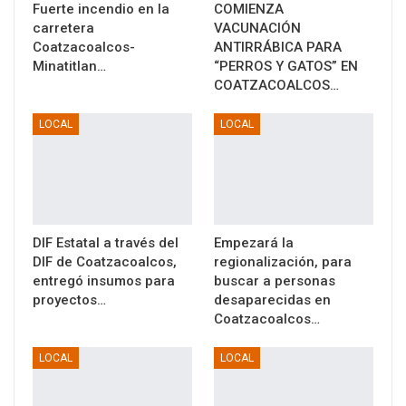
Fuerte incendio en la
COMIENZA
carretera
VACUNACIÓN
Coatzacoalcos-
ANTIRRÁBICA PARA
Minatitlan…
“PERROS Y GATOS” EN
COATZACOALCOS…
LOCAL
LOCAL
DIF Estatal a través del
Empezará la
DIF de Coatzacoalcos,
regionalización, para
entregó insumos para
buscar a personas
proyectos…
desaparecidas en
Coatzacoalcos…
LOCAL
LOCAL