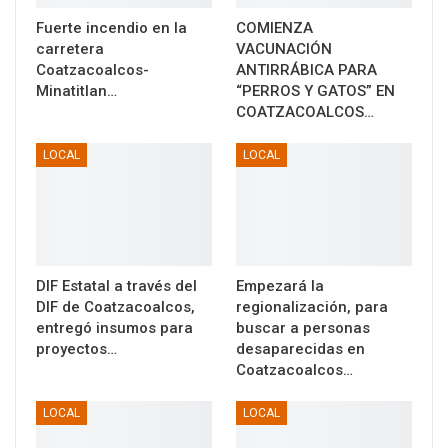
Fuerte incendio en la
COMIENZA
carretera
VACUNACIÓN
Coatzacoalcos-
ANTIRRÁBICA PARA
Minatitlan…
“PERROS Y GATOS” EN
COATZACOALCOS…
LOCAL
LOCAL
DIF Estatal a través del
Empezará la
DIF de Coatzacoalcos,
regionalización, para
entregó insumos para
buscar a personas
proyectos…
desaparecidas en
Coatzacoalcos…
LOCAL
LOCAL