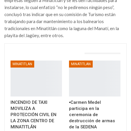
empresas lleguen a Minatitlán y se les den facilidades para
instalarse, lo cual enfatizó “no le pediremos ningún peso”,
concluyó tras indicar que en su comisión de Turismo están
trabajando para dar mantenimiento a los balnearios
tradicionales en Minatitlán como la laguna del Manatí, en la
playita del Jagüey, entre otros.
TAMBIÉN PODRÍA GUSTARTE
MINATITLAN
MINATITLAN
INCENDIO DE TAXI
▪️Carmen Medel
MOVILIZA A
participa en la
PROTECCIÓN CIVIL EN
ceremonia de
LA ZONA CENTRO DE
destrucción de armas
MINATITLÁN
de la SEDENA