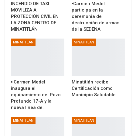
INCENDIO DE TAXI
▪️Carmen Medel
MOVILIZA A
participa en la
PROTECCIÓN CIVIL EN
ceremonia de
LA ZONA CENTRO DE
destrucción de armas
MINATITLÁN
de la SEDENA
MINATITLAN
MINATITLAN
▪️ Carmen Medel
Minatitlán recibe
inaugura el
Certificación como
equipamiento del Pozo
Municipio Saludable
Profundo 17-A y la
nueva línea de…
MINATITLAN
MINATITLAN