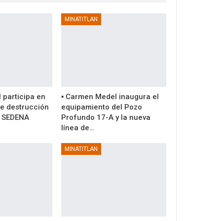
MINATITLAN
 participa en
▪️ Carmen Medel inaugura el
de destrucción
equipamiento del Pozo
a SEDENA
Profundo 17-A y la nueva
línea de…
MINATITLAN