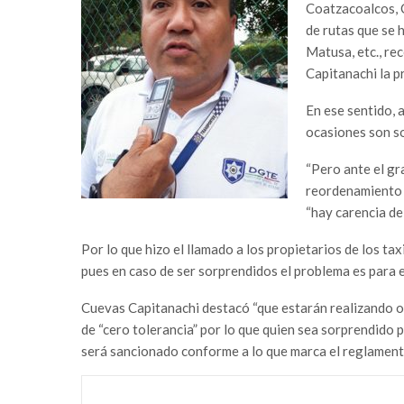
Coatzacoalcos, C
de rutas que se 
Matusa, etc., r
Capitanachi la p
En ese sentido, 
ocasiones son so
“Pero ante el gr
reordenamiento v
“hay carencia de
Por lo que hizo el llamado a los propietarios de los tax
pues en caso de ser sorprendidos el problema es para e
Cuevas Capitanachi destacó “que estarán realizando 
de “cero tolerancia” por lo que quien sea sorprendido p
será sancionado conforme a lo que marca el reglamento