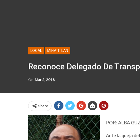
LOCAL
MINATITLAN
Reconoce Delegado De Transp
On
Mar 2, 2018
Share
POR: ALBA GU
Ante la queja del