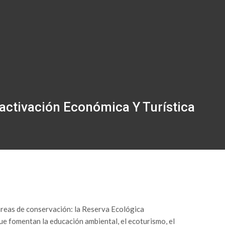
eactivación Económica Y Turística
áreas de conservación: la Reserva Ecológica
ue fomentan la educación ambiental, el ecoturismo, el