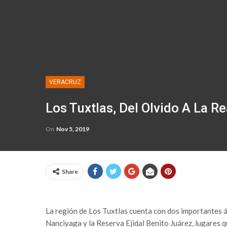
VERACRUZ
Los Tuxtlas, Del Olvido A La R
On
Nov 5, 2019
Share
La región de Los Tuxtlas cuenta con dos importantes 
Nanciyaga y la Reserva Ejidal Benito Juárez, lugares q