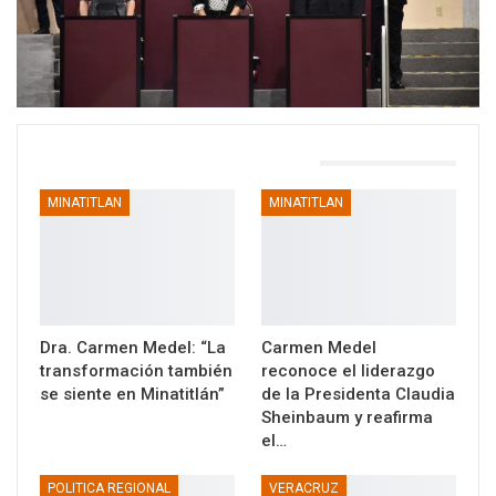
TAMBIÉN PODRÍA GUSTARTE
MINATITLAN
MINATITLAN
Dra. Carmen Medel: “La
Carmen Medel
transformación también
reconoce el liderazgo
se siente en Minatitlán”
de la Presidenta Claudia
Sheinbaum y reafirma
el…
POLITICA REGIONAL
VERACRUZ