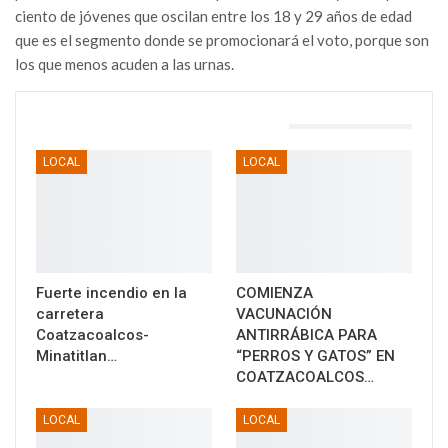
ciento de jóvenes que oscilan entre los 18 y 29 años de edad
que es el segmento donde se promocionará el voto, porque son
los que menos acuden a las urnas.
TAMBIÉN PODRÍA GUSTARTE
LOCAL
LOCAL
Fuerte incendio en la
COMIENZA
carretera
VACUNACIÓN
Coatzacoalcos-
ANTIRRÁBICA PARA
Minatitlan…
“PERROS Y GATOS” EN
COATZACOALCOS…
LOCAL
LOCAL