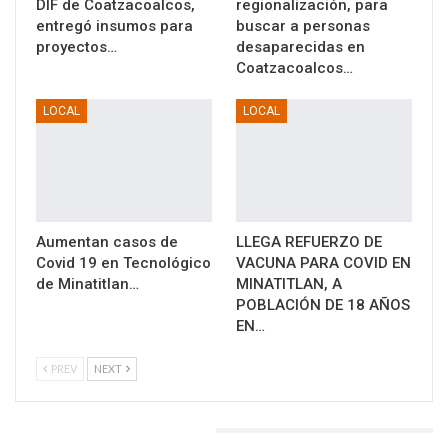
DIF de Coatzacoalcos,
regionalización, para
entregó insumos para
buscar a personas
proyectos…
desaparecidas en
Coatzacoalcos…
LOCAL
LOCAL
Aumentan casos de
LLEGA REFUERZO DE
Covid 19 en Tecnológico
VACUNA PARA COVID EN
de Minatitlan…
MINATITLAN, A
POBLACIÓN DE 18 AÑOS
EN…
PREV
NEXT
DEJA UNA RESPUESTA