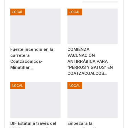
TAMBIÉN PODRÍA GUSTARTE
LOCAL
LOCAL
Fuerte incendio en la
COMIENZA
carretera
VACUNACIÓN
Coatzacoalcos-
ANTIRRÁBICA PARA
Minatitlan…
“PERROS Y GATOS” EN
COATZACOALCOS…
LOCAL
LOCAL
DIF Estatal a través del
Empezará la