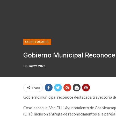
COSOLEACAQUE
Gobierno Municipal Reconoce
On
Jul 29, 2025
Share
Gobierno municipal reconoce destacada trayectoria d
Cosoleacaque, Ver. El H. Ayuntamiento de Cosoleacaque 
(DIF), hicieron entrega de reconocimientos a la pare