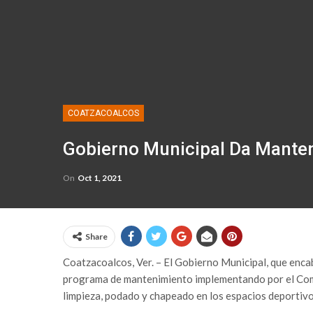
COATZACOALCOS
Gobierno Municipal Da Mante
On
Oct 1, 2021
Share
Coatzacoalcos, Ver. – El Gobierno Municipal, que enca
programa de mantenimiento implementando por el Comit
limpieza, podado y chapeado en los espacios deporti