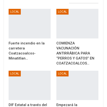
TAMBIÉN PODRÍA GUSTARTE
LOCAL
LOCAL
Fuerte incendio en la
COMIENZA
carretera
VACUNACIÓN
Coatzacoalcos-
ANTIRRÁBICA PARA
Minatitlan…
“PERROS Y GATOS” EN
COATZACOALCOS…
LOCAL
LOCAL
DIF Estatal a través del
Empezará la