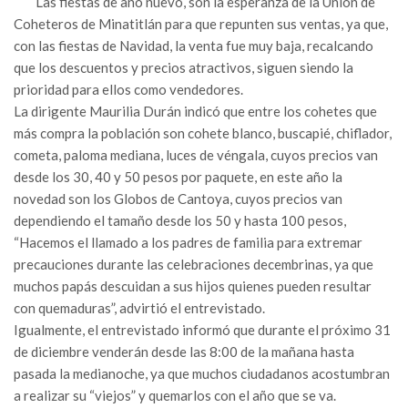
Las fiestas de año nuevo, son la esperanza de la Unión de
Coheteros de Minatitlán para que repunten sus ventas, ya que,
con las fiestas de Navidad, la venta fue muy baja, recalcando
que los descuentos y precios atractivos, siguen siendo la
prioridad para ellos como vendedores.
La dirigente Maurilia Durán indicó que entre los cohetes que
más compra la población son cohete blanco, buscapié, chiflador,
cometa, paloma mediana, luces de véngala, cuyos precios van
desde los 30, 40 y 50 pesos por paquete, en este año la
novedad son los Globos de Cantoya, cuyos precios van
dependiendo el tamaño desde los 50 y hasta 100 pesos,
“Hacemos el llamado a los padres de familia para extremar
precauciones durante las celebraciones decembrinas, ya que
muchos papás descuidan a sus hijos quienes pueden resultar
con quemaduras”, advirtió el entrevistado.
Igualmente, el entrevistado informó que durante el próximo 31
de diciembre venderán desde las 8:00 de la mañana hasta
pasada la medianoche, ya que muchos ciudadanos acostumbran
a realizar su “viejos” y quemarlos con el año que se va.