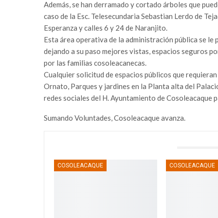
Además, se han derramado y cortado árboles que puede
caso de la Esc. Telesecundaria Sebastian Lerdo de Tejad
Esperanza y calles 6 y 24 de Naranjito.
Esta área operativa de la administración pública se le 
dejando a su paso mejores vistas, espacios seguros p
por las familias cosoleacanecas.
Cualquier solicitud de espacios públicos que requiera
Ornato, Parques y jardines en la Planta alta del Palaci
redes sociales del H. Ayuntamiento de Cosoleacaque p
Sumando Voluntades, Cosoleacaque avanza.
TAMBIÉN PODRÍA GUSTARTE
COSOLEACAQUE
COSOLEACAQUE