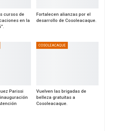
os cursos de
Fortalecen alianzas por el
caciones en la
desarrollo de Cosoleacaque.
5”.
COSOLEACAQUE
uez Parissi
Vuelven las brigadas de
 inauguración
belleza gratuitas a
Atención
Cosoleacaque.