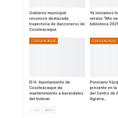
Gobierno municipal
Ya iniciamos l
reconoce destacada
verano “Mis va
trayectoria de danzoneros de
biblioteca 202
Cosoleacaque.
COSOLEACAQUE
COSOLEACAQUE
El H. Ayuntamiento de
Ponciano Vázq
Cosoleacaque da
presente en la
mantenimiento a barandales
del Centro de 
del bulevar.
Agraria…
PREV
NEXT