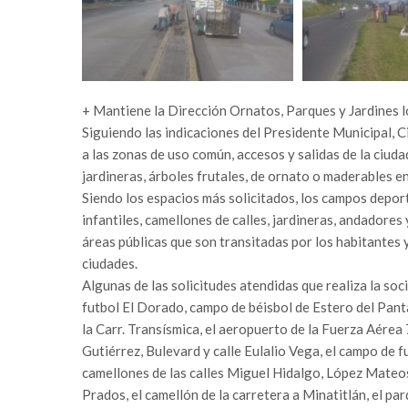
+ Mantiene la Dirección Ornatos, Parques y Jardines 
Siguiendo las indicaciones del Presidente Municipal, C
a las zonas de uso común, accesos y salidas de la ciud
jardineras, árboles frutales, de ornato o maderables en
Siendo los espacios más solicitados, los campos depor
infantiles, camellones de calles, jardineras, andadore
áreas públicas que son transitadas por los habitantes 
ciudades.
Algunas de las solicitudes atendidas que realiza la soc
futbol El Dorado, campo de béisbol de Estero del Panta
la Carr. Transísmica, el aeropuerto de la Fuerza Aérea 7
Gutiérrez, Bulevard y calle Eulalio Vega, el campo de f
camellones de las calles Miguel Hidalgo, López Mateos 
Prados, el camellón de la carretera a Minatitlán, el p