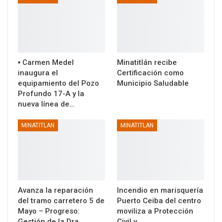
▪️ Carmen Medel
Minatitlán recibe
inaugura el
Certificación como
equipamiento del Pozo
Municipio Saludable
Profundo 17-A y la
nueva línea de…
MINATITLAN
MINATITLAN
Avanza la reparación
Incendio en marisquería
del tramo carretero 5 de
Puerto Ceiba del centro
Mayo – Progreso:
moviliza a Protección
Gestión de la Dra.…
Civil y…