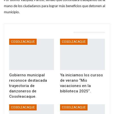
Por último Vázquez Parissi, señaló que continuará trabajando de la
mano de los ciudadanos para lograr más beneficios que detonen al
municipio.
TAMBIÉN PODRÍA GUSTARTE
COSOLEACAQUE
COSOLEACAQUE
Gobierno municipal
Ya iniciamos los cursos
reconoce destacada
de verano “Mis
trayectoria de
vacaciones en la
danzoneros de
biblioteca 2025”.
Cosoleacaque.
COSOLEACAQUE
COSOLEACAQUE