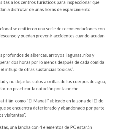
itas a los centros turísticos para inspeccionar que
dan a disfrutar de unas horas de esparcimiento
ional se emitieron una serie de recomendaciones con
e descanso y puedan prevenir accidentes cuando acudan
 profundos de albercas, arroyos, lagunas, ríos y
esperar dos horas por lo menos después de cada comida
l influjo de otras sustancias tóxicas”.
 y no dejarlos solos a orillas de los cuerpos de agua,
ar, no practicar la natación por la noche.
titlán, como “El Manatí” ubicado en la zona del Ejido
a que se encuentra deteriorado y abandonado por parte
s visitantes”.
stas, una lancha con 4 elementos de PC estarán