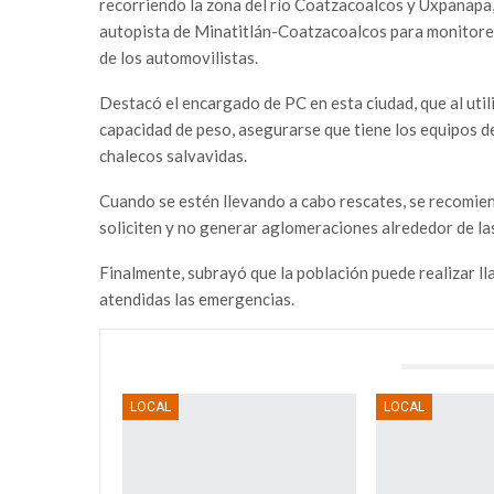
recorriendo la zona del río Coatzacoalcos y Uxpanapa,
autopista de Minatitlán-Coatzacoalcos para monitorear
de los automovilistas.
Destacó el encargado de PC en esta ciudad, que al uti
capacidad de peso, asegurarse que tiene los equipos d
chalecos salvavidas.
Cuando se estén llevando a cabo rescates, se recomiend
soliciten y no generar aglomeraciones alrededor de las
Finalmente, subrayó que la población puede realizar ll
atendidas las emergencias.
TAMBIÉN PODRÍA GUSTARTE
LOCAL
LOCAL