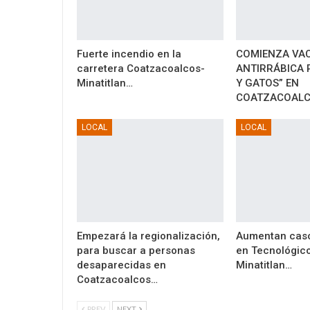
Fuerte incendio en la
COMIENZA VA
carretera Coatzacoalcos-
ANTIRRÁBICA 
Minatitlan…
Y GATOS” EN
COATZACOAL
LOCAL
LOCAL
Empezará la regionalización,
Aumentan caso
para buscar a personas
en Tecnológic
desaparecidas en
Minatitlan…
Coatzacoalcos…
PREV
NEXT