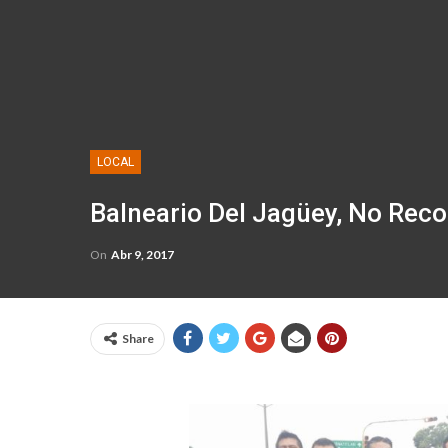
LOCAL
Balneario Del Jagüey, No Rec
On
Abr 9, 2017
Share