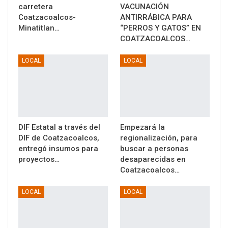
carretera
VACUNACIÓN
Coatzacoalcos-
ANTIRRÁBICA PARA
Minatitlan…
“PERROS Y GATOS” EN
COATZACOALCOS…
LOCAL
LOCAL
DIF Estatal a través del
Empezará la
DIF de Coatzacoalcos,
regionalización, para
entregó insumos para
buscar a personas
proyectos…
desaparecidas en
Coatzacoalcos…
LOCAL
LOCAL