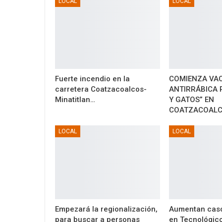
LOCAL
LOCAL
Fuerte incendio en la
COMIENZA VA
carretera Coatzacoalcos-
ANTIRRÁBICA 
Minatitlan…
Y GATOS” EN
COATZACOAL
LOCAL
LOCAL
Empezará la regionalización,
Aumentan caso
para buscar a personas
en Tecnológic