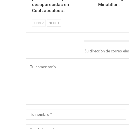
desaparecidas en
Minatitlan…
Coatzacoalcos…
PREV
NEXT
DEJA UNA RESPUESTA
Su dirección de correo ele