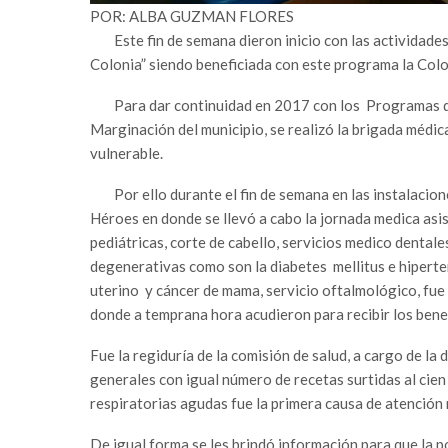
POR: ALBA GUZMAN FLORES
Este fin de semana dieron inicio con las actividade
Colonia” siendo beneficiada con este programa la Col
Para dar continuidad en 2017 con los Programas d
Marginación del municipio, se realizó la brigada médica
vulnerable.
Por ello durante el fin de semana en las instalacio
Héroes en donde se llevó a cabo la jornada medica asi
pediátricas, corte de cabello, servicios medico denta
degenerativas como son la diabetes mellitus e hiperte
uterino y cáncer de mama, servicio oftalmológico, fue
donde a temprana hora acudieron para recibir los benef
Fue la regiduría de la comisión de salud, a cargo de la
generales con igual número de recetas surtidas al cie
respiratorias agudas fue la primera causa de atención
De igual forma se les brindó información para que la p