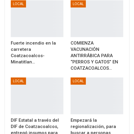
LOCAL
LOCAL
Fuerte incendio en la
COMIENZA
carretera
VACUNACIÓN
Coatzacoalcos-
ANTIRRÁBICA PARA
Minatitlan…
“PERROS Y GATOS” EN
COATZACOALCOS…
LOCAL
LOCAL
DIF Estatal a través del
Empezará la
DIF de Coatzacoalcos,
regionalización, para
entregó insumos para
buscar a personas