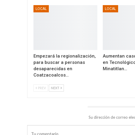
LOCAL
LOCAL
Empezará la regionalización,
Aumentan caso
para buscar a personas
en Tecnológic
desaparecidas en
Minatitlan…
Coatzacoalcos…
PREV
NEXT
DEJA UNA RESPUESTA
Su dirección de correo ele