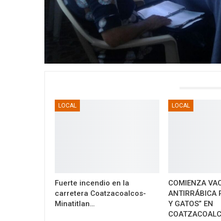
TAMBIÉN PODRÍA GUSTARTE
LOCAL
LOCAL
Fuerte incendio en la
COMIENZA VA
carretera Coatzacoalcos-
ANTIRRÁBICA 
Minatitlan…
Y GATOS” EN
COATZACOAL