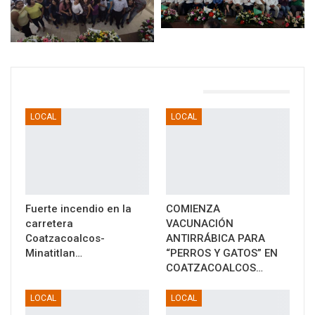
TAMBIÉN PODRÍA GUSTARTE
LOCAL
LOCAL
Fuerte incendio en la
COMIENZA
carretera
VACUNACIÓN
Coatzacoalcos-
ANTIRRÁBICA PARA
Minatitlan…
“PERROS Y GATOS” EN
COATZACOALCOS…
LOCAL
LOCAL