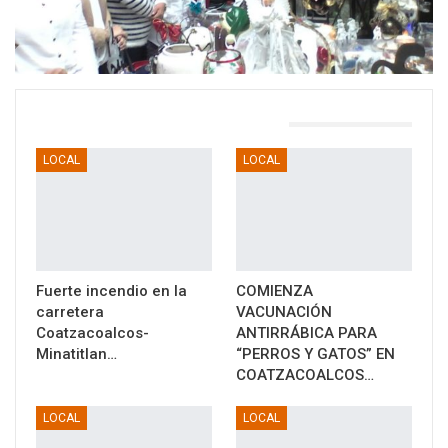
TAMBIÉN PODRÍA GUSTARTE
LOCAL
LOCAL
Fuerte incendio en la
COMIENZA
carretera
VACUNACIÓN
Coatzacoalcos-
ANTIRRÁBICA PARA
Minatitlan…
“PERROS Y GATOS” EN
COATZACOALCOS…
LOCAL
LOCAL