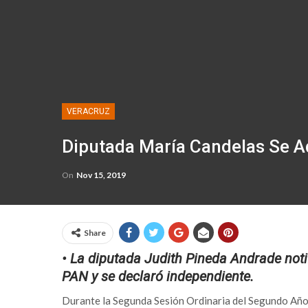
VERACRUZ
Diputada María Candelas Se Ad
On
Nov 15, 2019
Share
• La diputada Judith Pineda Andrade notif
PAN y se declaró independiente.
Durante la Segunda Sesión Ordinaria del Segundo Año d