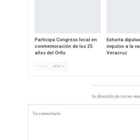
Participa Congreso local en
Exhorta diputa
conmemoración de los 25
impulso a la va
años del Orfis
Veracruz
PREV
NEXT
DEJA UNA RESPUESTA
Su dirección de correo ele