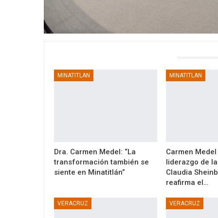
TAMBIÉN PODRÍA GUSTARTE
MINATITLAN
MINATITLAN
Dra. Carmen Medel: “La
Carmen Medel 
transformación también se
liderazgo de l
siente en Minatitlán”
Claudia Shein
reafirma el…
VERACRUZ
VERACRUZ