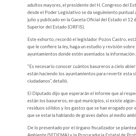
adultos mayores, el presidente del H. Congreso del E
desde el Poder Legislativo se da seguimiento puntual 
julio y publicado en la Gaceta Oficial del Estado el 12
Superior del Estado (ORFIS).
Este exhorto, recordó el legislador Pozos Castro, está
que le confiere la ley, haga un estudio y revisión sobre l
ayuntamientos donde estén asentados la información a
“Es necesario conocer cuántos basureros a cielo abiert
están haciendo los ayuntamientos para revertir esta si
ciudadanos”, detalló.
El Diputado dijo que esperarán el informe que al resp
están los basureros, en qué municipios, si existe algú
residuos sólidos y los gastos que se han erogado por e
que se estaría hablando de graves daños al medio amb
De lo presentado por el órgano fiscalizador se plante
Ambiente (SEDEMA) y la Procuraduría Estatal de Prote