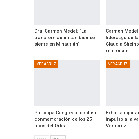
Dra. Carmen Medel: “La
Carmen Medel 
transformación también se
liderazgo de l
siente en Minatitlán”
Claudia Shein
reafirma el…
VERACRUZ
VERACRUZ
Participa Congreso local en
Exhorta diputa
conmemoración de los 25
impulso a la va
años del Orfis
Veracruz
PREV
NEXT