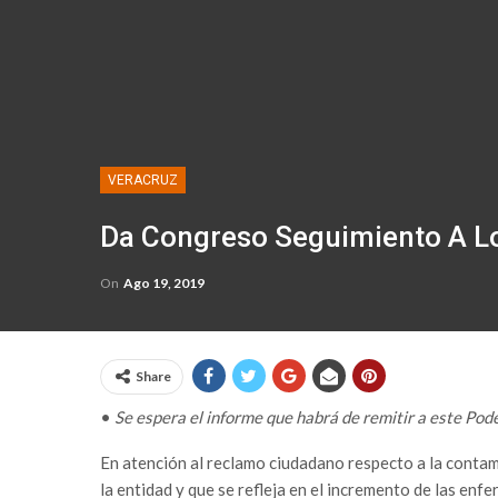
VERACRUZ
Da Congreso Seguimiento A Lo
On
Ago 19, 2019
Share
•
Se espera el informe que habrá de remitir a este Pode
En atención al reclamo ciudadano respecto a la contam
la entidad y que se refleja en el incremento de las enf