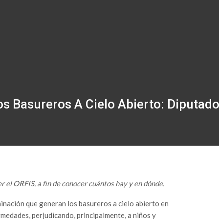
s Basureros A Cielo Abierto: Diputad
r el ORFIS, a fin de conocer cuántos hay y en dónde.
inación que generan los basureros a cielo abierto en
ermedades, perjudicando, principalmente, a niños y