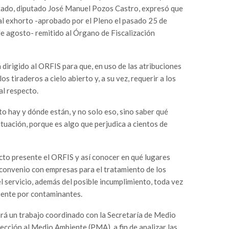
stado, diputado José Manuel Pozos Castro, expresó que
al exhorto -aprobado por el Pleno el pasado 25 de
 de agosto- remitido al Órgano de Fiscalización
 dirigido al ORFIS para que, en uso de las atribuciones
os tiraderos a cielo abierto y, a su vez, requerir a los
l respecto.
o hay y dónde están, y no solo eso, sino saber qué
tuación, porque es algo que perjudica a cientos de
ecto presente el ORFIS y así conocer en qué lugares
n convenio con empresas para el tratamiento de los
l servicio, además del posible incumplimiento, toda vez
iente por contaminantes.
ará un trabajo coordinado con la Secretaría de Medio
cción al Medio Ambiente (PMA), a fin de analizar las