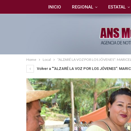
INICIO
REGIONAL
ESTATAL
Home
Local
“ALZARÉ LA VOZ POR LOS JÓVENES”: MARIC
Volver a "“ALZARÉ LA VOZ POR LOS JÓVENES”: MARI