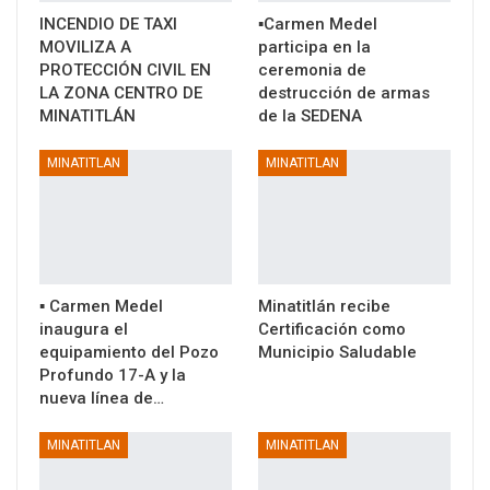
INCENDIO DE TAXI
▪️Carmen Medel
MOVILIZA A
participa en la
PROTECCIÓN CIVIL EN
ceremonia de
LA ZONA CENTRO DE
destrucción de armas
MINATITLÁN
de la SEDENA
MINATITLAN
MINATITLAN
▪️ Carmen Medel
Minatitlán recibe
inaugura el
Certificación como
equipamiento del Pozo
Municipio Saludable
Profundo 17-A y la
nueva línea de…
MINATITLAN
MINATITLAN