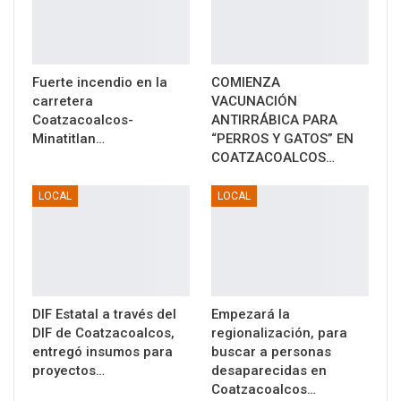
Fuerte incendio en la
COMIENZA
carretera
VACUNACIÓN
Coatzacoalcos-
ANTIRRÁBICA PARA
Minatitlan…
“PERROS Y GATOS” EN
COATZACOALCOS…
LOCAL
LOCAL
DIF Estatal a través del
Empezará la
DIF de Coatzacoalcos,
regionalización, para
entregó insumos para
buscar a personas
proyectos…
desaparecidas en
Coatzacoalcos…